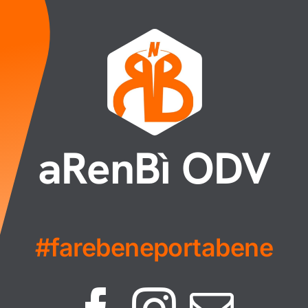
aRenBì ODV
#farebeneportabene