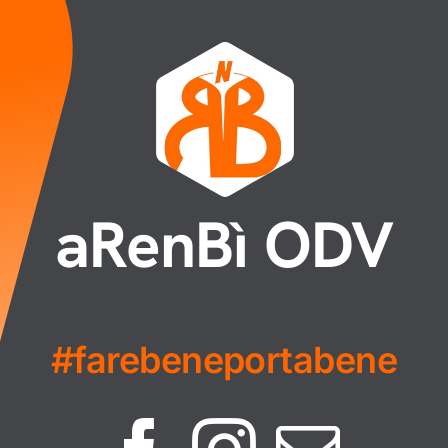
aRenBì ODV
#farebeneportabene