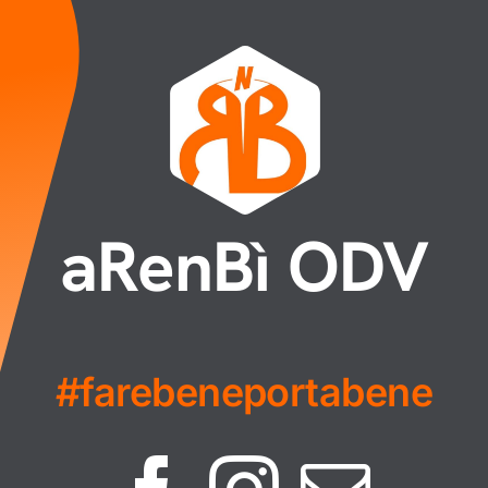
aRenBì ODV
#farebeneportabene