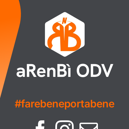
aRenBì ODV
#farebeneportabene