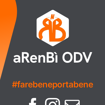
aRenBì ODV
#farebeneportabene