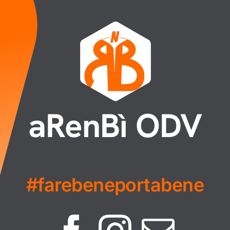
aRenBì ODV
#farebeneportabene