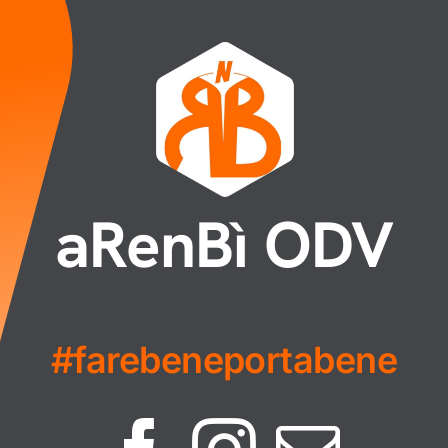
aRenBì ODV
#farebeneportabene