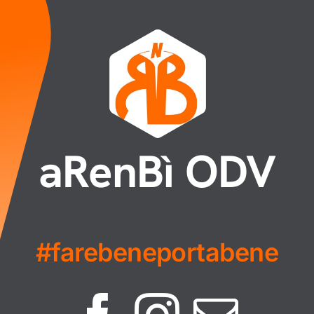
aRenBì ODV
#farebeneportabene